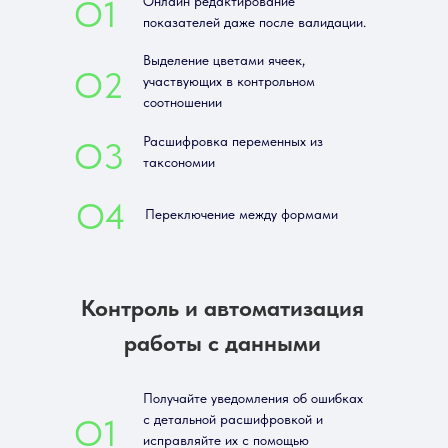
О1
Онлайн редактирование
показателей даже после валидации.
Выделение цветами ячеек,
О2
участвующих в контрольном
соотношении
Расшифровка переменных из
О3
таксономии
О4
Переключение между формами
Контроль и автоматизация
работы с данными
Получайте уведомления об ошибках
с детальной расшифровкой и
О1
исправляйте их с помощью