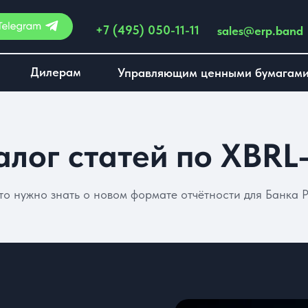
+7 (495) 050-11-11
sales@erp.band
Дилерам
Управляющим ценными бумагам
алог статей по XBRL
что нужно знать о новом формате отчётности для Банка 